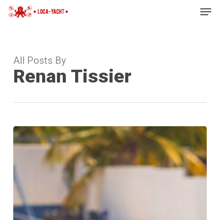
Skip
Men
to
Close
main
Menu
content
All Posts By
Renan Tissier