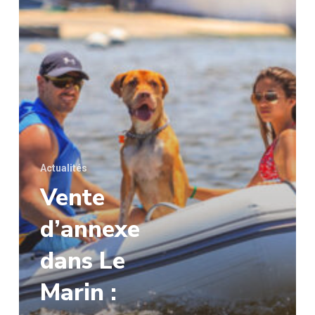
Actualités
Vente
d’annexe
dans Le
Marin :